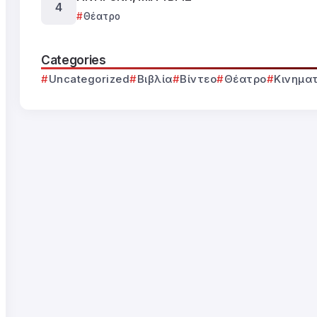
Θέατρο
Categories
Uncategorized
Βιβλία
Βίντεο
Θέατρο
Κινημα