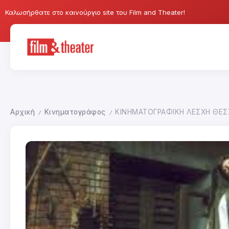
Καλωσήρθατε στο καινούργιο site του Film and Theater!
Αρχική
Κινηματογράφος
ΚΙΝΗΜΑΤΟΓΡΑΦΙΚΗ ΛΕΣΧΗ ΘΕΣ
/
/