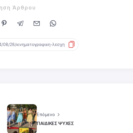
ίηση Άρθρου
Επόμενο
ΠΑΙΔΙΚΕΣ ΨΥΧΕΣ