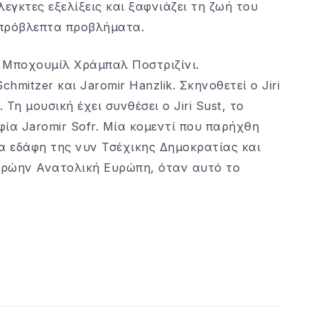
εγκτες εξελίξεις και ξαφνιάζει τη ζωή του
απρόβλεπτα προβλήματα.
υ Μποχουμίλ Χράμπαλ Ποστριζίνι.
hmitzer και Jaromir Hanzlik. Σκηνοθετεί ο Jiri
 Τη μουσική έχει συνθέσει ο Jiri Sust, το
φία Jaromir Sofr. Μία κομεντί που παρήχθη
α εδάφη της νυν Τσέχικης Δημοκρατίας και
πρώην Ανατολική Ευρώπη, όταν αυτό το