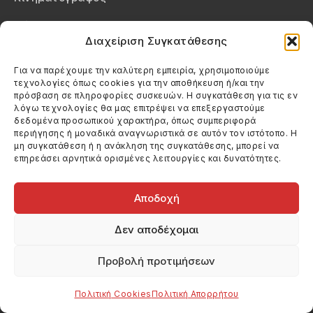
Θέατρο
Διαχείριση Συγκατάθεσης
Βιβλία
Για να παρέχουμε την καλύτερη εμπειρία, χρησιμοποιούμε
Βίντεο
τεχνολογίες όπως cookies για την αποθήκευση ή/και την
πρόσβαση σε πληροφορίες συσκευών. Η συγκατάθεση για τις εν
λόγω τεχνολογίες θα μας επιτρέψει να επεξεργαστούμε
Μενού
δεδομένα προσωπικού χαρακτήρα, όπως συμπεριφορά
Αρχική
περιήγησης ή μοναδικά αναγνωριστικά σε αυτόν τον ιστότοπο. Η
μη συγκατάθεση ή η ανάκληση της συγκατάθεσης, μπορεί να
επηρεάσει αρνητικά ορισμένες λειτουργίες και δυνατότητες.
Σχετικά
Επικοινωνία
Αποδοχή
Πολιτική Απορρήτου
Δεν αποδέχομαι
Πολιτική Cookies (ΕΕ)
Προβολή προτιμήσεων
Στοιχεία Επικοινωνίας
Καλεσέ μας
Πολιτική Cookies
Πολιτική Απορρήτου