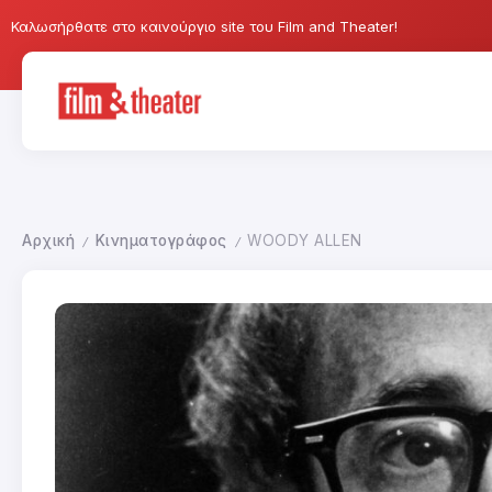
Καλωσήρθατε στο καινούργιο site του Film and Theater!
Αρχική
Κινηματογράφος
WOODY ALLEN
/
/