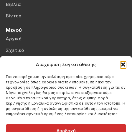
Βιβλία
Βίντεο
Μενού
Αρχική
Σχετικά
Επικοινωνία
Διαχείριση Συγκατάθεσης
Πολιτική Απορρήτου
Για να παρέχουμε την καλύτερη εμπειρία, χρησιμοποιούμε
τεχνολογίες όπως cookies για την αποθήκευση ή/και την
Πολιτική Cookies (ΕΕ)
πρόσβαση σε πληροφορίες συσκευών. Η συγκατάθεση για τις εν
λόγω τεχνολογίες θα μας επιτρέψει να επεξεργαστούμε
δεδομένα προσωπικού χαρακτήρα, όπως συμπεριφορά
Στοιχεία Επικοινωνίας
περιήγησης ή μοναδικά αναγνωριστικά σε αυτόν τον ιστότοπο. Η
Καλεσέ μας
μη συγκατάθεση ή η ανάκληση της συγκατάθεσης, μπορεί να
επηρεάσει αρνητικά ορισμένες λειτουργίες και δυνατότητες.
(+30) 6974123481
Στείλε μας email
info@filmandtheater.gr
Αποδοχή