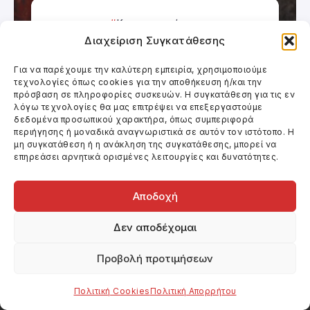
Κινηματογράφος
Διαχείριση Συγκατάθεσης
Ο ΠΑΡΑΧΑΡΑΚΤΗΣ
Για να παρέχουμε την καλύτερη εμπειρία, χρησιμοποιούμε
τεχνολογίες όπως cookies για την αποθήκευση ή/και την
πρόσβαση σε πληροφορίες συσκευών. Η συγκατάθεση για τις εν
λόγω τεχνολογίες θα μας επιτρέψει να επεξεργαστούμε
δεδομένα προσωπικού χαρακτήρα, όπως συμπεριφορά
περιήγησης ή μοναδικά αναγνωριστικά σε αυτόν τον ιστότοπο. Η
μη συγκατάθεση ή η ανάκληση της συγκατάθεσης, μπορεί να
επηρεάσει αρνητικά ορισμένες λειτουργίες και δυνατότητες.
Αποδοχή
Δεν αποδέχομαι
Κινηματογράφος και Θέατρο.
Κριτικές ταινιών, συνεντεύξεις, άρθρα και
Προβολή προτιμήσεων
νέα σχετικά με τον κινηματογράφο και το
θέατρο.
Πολιτική Cookies
Πολιτική Απορρήτου