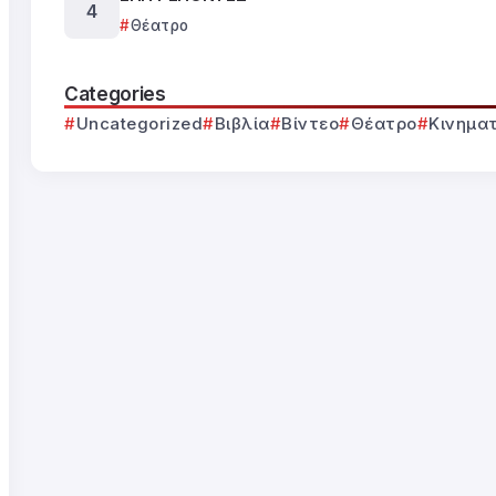
Θέατρο
Categories
Uncategorized
Βιβλία
Βίντεο
Θέατρο
Κινημα