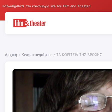
Καλωσήρθατε στο καινούργιο site του Film and Theater!
Αρχική
Κινηματογράφος
ΤΑ ΚΟΡΙΤΣΙΑ ΤΗΣ ΒΡΟΧΗΣ
/
/