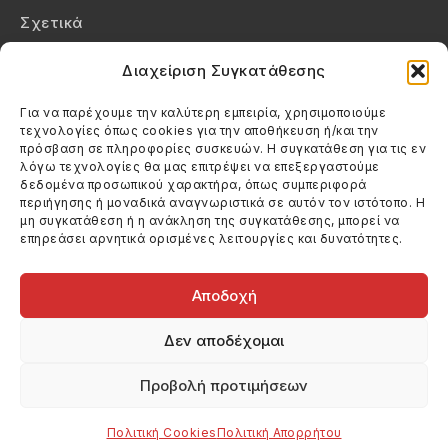
Σχετικά
Επικοινωνία
Διαχείριση Συγκατάθεσης
Πολιτική Απορρήτου
Για να παρέχουμε την καλύτερη εμπειρία, χρησιμοποιούμε
τεχνολογίες όπως cookies για την αποθήκευση ή/και την
Πολιτική Cookies (ΕΕ)
πρόσβαση σε πληροφορίες συσκευών. Η συγκατάθεση για τις εν
λόγω τεχνολογίες θα μας επιτρέψει να επεξεργαστούμε
δεδομένα προσωπικού χαρακτήρα, όπως συμπεριφορά
Στοιχεία Επικοινωνίας
περιήγησης ή μοναδικά αναγνωριστικά σε αυτόν τον ιστότοπο. Η
Καλεσέ μας
μη συγκατάθεση ή η ανάκληση της συγκατάθεσης, μπορεί να
επηρεάσει αρνητικά ορισμένες λειτουργίες και δυνατότητες.
(+30) 6974123481
Στείλε μας email
info@filmandtheater.gr
Αποδοχή
Δεν αποδέχομαι
Προβολή προτιμήσεων
Copyright 2026 Filmandtheater / All rights reserved
Κατασκευή Ιστοσελίδας Dtek Networking
Πολιτική Cookies
Πολιτική Απορρήτου