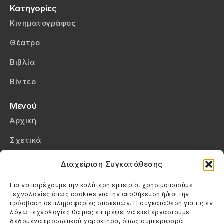
Κατηγορίες
Κινηματογράφος
Θέατρο
Βιβλία
Βίντεο
Μενού
Αρχική
Σχετικά
Επικοινωνία
Διαχείριση Συγκατάθεσης
Πολιτική Απορρήτου
Για να παρέχουμε την καλύτερη εμπειρία, χρησιμοποιούμε
τεχνολογίες όπως cookies για την αποθήκευση ή/και την
Πολιτική Cookies (ΕΕ)
πρόσβαση σε πληροφορίες συσκευών. Η συγκατάθεση για τις εν
λόγω τεχνολογίες θα μας επιτρέψει να επεξεργαστούμε
δεδομένα προσωπικού χαρακτήρα, όπως συμπεριφορά
Στοιχεία Επικοινωνίας