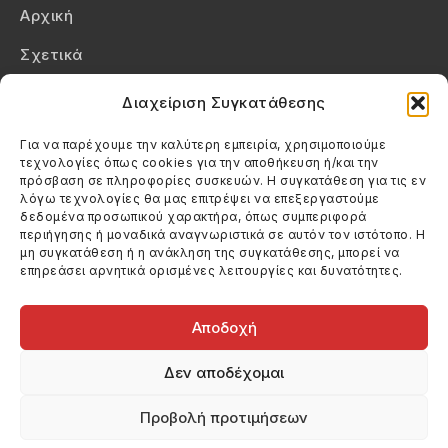
Αρχική
Σχετικά
Επικοινωνία
Διαχείριση Συγκατάθεσης
Πολιτική Απορρήτου
Για να παρέχουμε την καλύτερη εμπειρία, χρησιμοποιούμε
τεχνολογίες όπως cookies για την αποθήκευση ή/και την
Πολιτική Cookies (ΕΕ)
πρόσβαση σε πληροφορίες συσκευών. Η συγκατάθεση για τις εν
λόγω τεχνολογίες θα μας επιτρέψει να επεξεργαστούμε
δεδομένα προσωπικού χαρακτήρα, όπως συμπεριφορά
Στοιχεία Επικοινωνίας
περιήγησης ή μοναδικά αναγνωριστικά σε αυτόν τον ιστότοπο. Η
Καλεσέ μας
μη συγκατάθεση ή η ανάκληση της συγκατάθεσης, μπορεί να
επηρεάσει αρνητικά ορισμένες λειτουργίες και δυνατότητες.
(+30) 6974123481
Στείλε μας email
info@filmandtheater.gr
Αποδοχή
Δεν αποδέχομαι
Προβολή προτιμήσεων
Copyright 2026 Filmandtheater / All rights reserved