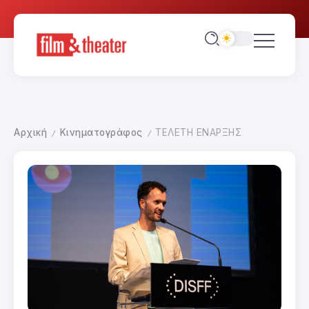
Αρχική
Κινηματογράφος
ΤΕΛΕΤΗ ΕΝΑΡΞΗΣ
/
/