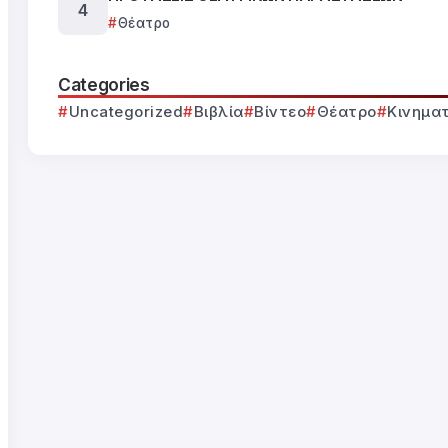
Θέατρο
Categories
Uncategorized
Βιβλία
Βίντεο
Θέατρο
Κινημα