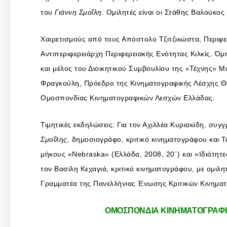
του
Γιάννη Σμοΐλη
. Ομιλητές είναι οι Στάθης Βαλούκο
Χαιρετισμούς από τους Απόστολο Τζιτζικώστα, Περιφε
Αντιπεριφερειάρχη Περιφερειακής Ενότητας Κιλκίς. Ό
και μέλος του Διοικητικού Συμβουλίου της «Τέχνης» Μα
Φραγκούλη, Πρόεδρο της Κινηματογραφικής Λέσχης Θ
Ομοσπονδίας Κινηματογραφικών Λεσχών Ελλάδας
.
Τιμητικές εκδηλώσεις: Για τον Αχιλλέα Κυριακίδη, συγ
Σμοΐλης,
δημοσιογράφο, κριτικό κινηματογράφου και Τ
μήκους «Nebraska» (Ελλάδα, 2008, 20΄) και «Ιδιότητες
τον Βασίλη Κεχαγιά, κριτικό κινηματογράφου, με ομιλη
Γραμματέα της Πανελλήνιας Ένωσης Κριτικών Κινημα
ΟΜΟΣΠΟΝΔΙΑ ΚΙΝΗΜΑΤΟΓΡΑΦΙΚ