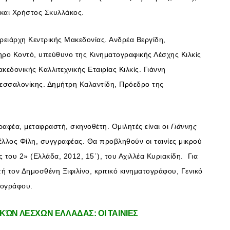
ς και Χρήστος Σκυλλάκος.
ρειάρχη Κεντρικής Μακεδονίας. Ανδρέα Βεργίδη,
μηρο Κοντό, υπεύθυνο της Κινηματογραφικής Λέσχης Κιλκίς
κεδονικής Καλλιτεχνικής Εταιρίας Κιλκίς. Γιάννη
εσσαλονίκης. Δημήτρη Καλαντίδη, Πρόεδρο της
γραφέα, μεταφραστή, σκηνοθέτη. Ομιλητές είναι οι
Γιάννης
έλλος Φίλη, συγγραφέας. Θα προβληθούν οι ταινίες μικρού
 του 2» (Ελλάδα, 2012, 15΄), του Αχιλλέα Κυριακίδη. Για
τή τον Δημοσθένη Ξιφιλίνο, κριτικό κινηματογράφου, Γενικό
τογράφου.
ΏΝ ΛΕΣΧΩΝ ΕΛΛΑΔΑΣ: ΟΙ ΤΑΙΝΙΕΣ