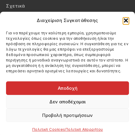
Σχετικά
Επικοινωνία
Διαχείριση Συγκατάθεσης
Πολιτική Απορρήτου
Για να παρέχουμε την καλύτερη εμπειρία, χρησιμοποιούμε
τεχνολογίες όπως cookies για την αποθήκευση ή/και την
Πολιτική Cookies (ΕΕ)
πρόσβαση σε πληροφορίες συσκευών. Η συγκατάθεση για τις εν
λόγω τεχνολογίες θα μας επιτρέψει να επεξεργαστούμε
δεδομένα προσωπικού χαρακτήρα, όπως συμπεριφορά
Στοιχεία Επικοινωνίας
περιήγησης ή μοναδικά αναγνωριστικά σε αυτόν τον ιστότοπο. Η
Καλεσέ μας
μη συγκατάθεση ή η ανάκληση της συγκατάθεσης, μπορεί να
επηρεάσει αρνητικά ορισμένες λειτουργίες και δυνατότητες.
(+30) 6974123481
Στείλε μας email
info@filmandtheater.gr
Αποδοχή
Δεν αποδέχομαι
Προβολή προτιμήσεων
Copyright 2026 Filmandtheater / All rights reserved
Κατασκευή Ιστοσελίδας Dtek Networking
Πολιτική Cookies
Πολιτική Απορρήτου