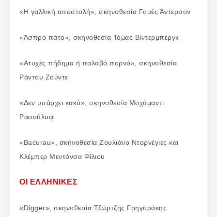
«Η γαλλική αποστολή», σκηνοθεσία Γουές Άντερσον
«Άσπρο πάτο», σκηνοθεσία Τόμας Βίντερμπεργκ
«Ατυχές πήδημα ή παλαβό πορνό», σκηνοθεσία
Ράντου Ζούντε
«Δεν υπάρχει κακό», σκηνοθεσία Μοχάμαντι
Ρασούλοφ
«Bacurau», σκηνοθεσία Ζουλιάνο Ντορνέγιες και
Κλέμπερ Μεντόνσα Φίλιου
ΟΙ ΕΛΛΗΝΙΚΕΣ
«Digger», σκηνοθεσία Τζώρτζης Γρηγοράκης