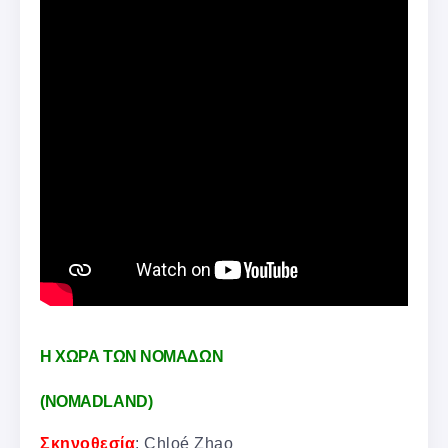
Η ΧΩΡΑ ΤΩΝ ΝΟΜΑΔΩΝ
(NOMADLAND)
Σκηνοθεσία
: Chloé Zhao