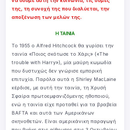
να δούμε αυτή την κοινωνία, τις δομές
της, τη συνοχή της που διαλύεται, την
αποξένωση των μελών της.
Η ΤΑΙΝΙΑ
Το 1955 ο Alfred Hitchcock θα γυρίσει την
ταινία «Ποιος σκότωσε το Χάρι;» («The
trouble with Harry»), μία μαύρη κωμωδία
που δυστυχώς δεν γνώρισε εμπορική
επιτυχία. Παρόλα αυτά η Shirley MacLaine
κέρδισε, με αυτή την ταινία, τη Χρυσή
Σφαίρα πρωτοεμφανιζόμενης ηθοποιού,
ενώ η ταινία είχε προταθεί για τα βραβεία
BAFTA και αυτά των Αμερικάνων
σκηνοθετών. Είναι αμερικάνικη παραγωγή
που βγήκε στις αίθουσες στις 3 Οκτωβρίου