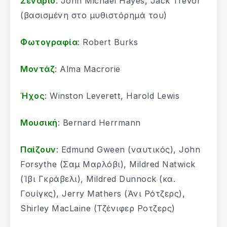
Σενάριο
: John Michael Hayes, Jack Trevor
(βασισμένη στο μυθιστόρημά του)
Φωτογραφία
: Robert Burks
Μοντάζ
: Alma Macrorie
Ήχος
: Winston Leverett, Harold Lewis
Μουσική
: Bernard Herrmann
Παίζουν
: Edmund Gween (ναυτικός), John
Forsythe (Σαμ Μαρλόβι), Mildred Natwick
(Ίβι Γκράβελι), Mildred Dunnock (κα.
Γουίγκς), Jerry Mathers (Άνι Ρότζερς),
Shirley MacLaine (Τζένιφερ Ροτζερς)