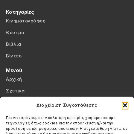
Κατηγορίες
Κινηματογράφος
Θέατρο
Βιβλία
Βίντεο
Μενού
Αρχική
Σχετικά
Επικοινωνία
Διαχείριση Συγκατάθεσης
Πολιτική Απορρήτου
Για να παρέχουμε την καλύτερη εμπειρία, χρησιμοποιούμε
τεχνολογίες όπως cookies για την αποθήκευση ή/και την
Πολιτική Cookies (ΕΕ)
πρόσβαση σε πληροφορίες συσκευών. Η συγκατάθεση για τις εν
λόγω τεχνολογίες θα μας επιτρέψει να επεξεργαστούμε