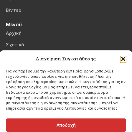
Βίντεο
Μενού
Αρχική
Σχετικά
Επικοινωνία
Διαχείριση Συγκατάθεσης
Πολιτική Απορρήτου
Για να παρέχουμε την καλύτερη εμπειρία, χρησιμοποιούμε
τεχνολογίες όπως cookies για την αποθήκευση ή/και την
Πολιτική Cookies (ΕΕ)
πρόσβαση σε πληροφορίες συσκευών. Η συγκατάθεση για τις εν
λόγω τεχνολογίες θα μας επιτρέψει να επεξεργαστούμε
δεδομένα προσωπικού χαρακτήρα, όπως συμπεριφορά
Στοιχεία Επικοινωνίας
περιήγησης ή μοναδικά αναγνωριστικά σε αυτόν τον ιστότοπο. Η
Καλεσέ μας
μη συγκατάθεση ή η ανάκληση της συγκατάθεσης, μπορεί να
επηρεάσει αρνητικά ορισμένες λειτουργίες και δυνατότητες.
(+30) 6974123481
Στείλε μας email
info@filmandtheater.gr
Αποδοχή