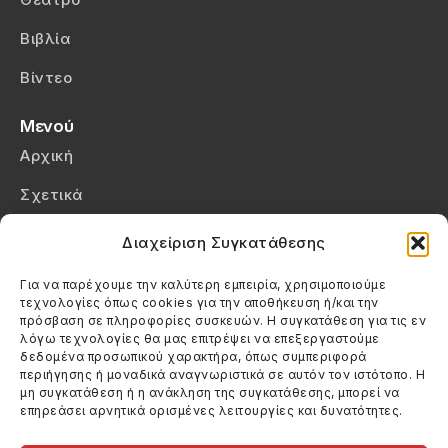
Βιβλία
Βίντεο
Μενού
Αρχική
Σχετικά
Επικοινωνία
Διαχείριση Συγκατάθεσης
Πολιτική Απορρήτου
Για να παρέχουμε την καλύτερη εμπειρία, χρησιμοποιούμε
τεχνολογίες όπως cookies για την αποθήκευση ή/και την
Πολιτική Cookies (ΕΕ)
πρόσβαση σε πληροφορίες συσκευών. Η συγκατάθεση για τις εν
λόγω τεχνολογίες θα μας επιτρέψει να επεξεργαστούμε
δεδομένα προσωπικού χαρακτήρα, όπως συμπεριφορά
Στοιχεία Επικοινωνίας
περιήγησης ή μοναδικά αναγνωριστικά σε αυτόν τον ιστότοπο. Η
Καλεσέ μας
μη συγκατάθεση ή η ανάκληση της συγκατάθεσης, μπορεί να
επηρεάσει αρνητικά ορισμένες λειτουργίες και δυνατότητες.
(+30) 6974123481
Στείλε μας email