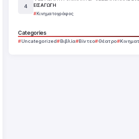
ΕΙΣΑΓΩΓΗ
Κινηματογράφος
Categories
Uncategorized
Βιβλία
Βίντεο
Θέατρο
Κινημα