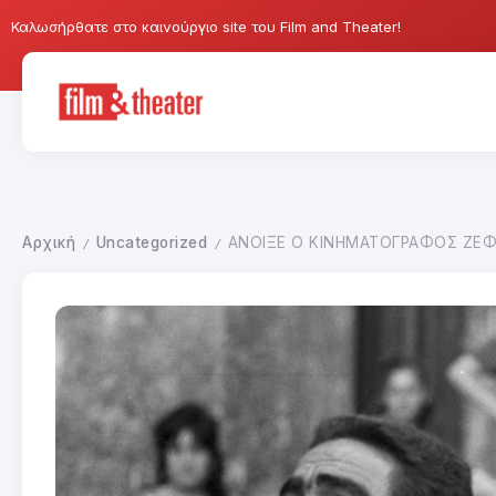
Καλωσήρθατε στο καινούργιο site του Film and Theater!
Αρχική
Uncategorized
ΑΝΟΙΞΕ Ο ΚΙΝΗΜΑΤΟΓΡΑΦΟΣ ΖΕ
/
/