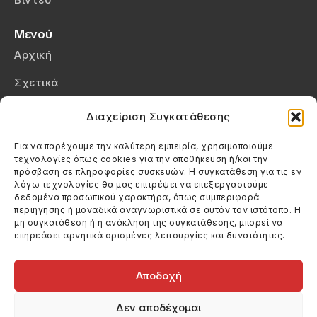
Μενού
Αρχική
Σχετικά
Επικοινωνία
Διαχείριση Συγκατάθεσης
Πολιτική Απορρήτου
Για να παρέχουμε την καλύτερη εμπειρία, χρησιμοποιούμε
τεχνολογίες όπως cookies για την αποθήκευση ή/και την
Πολιτική Cookies (ΕΕ)
πρόσβαση σε πληροφορίες συσκευών. Η συγκατάθεση για τις εν
λόγω τεχνολογίες θα μας επιτρέψει να επεξεργαστούμε
δεδομένα προσωπικού χαρακτήρα, όπως συμπεριφορά
Στοιχεία Επικοινωνίας
περιήγησης ή μοναδικά αναγνωριστικά σε αυτόν τον ιστότοπο. Η
Καλεσέ μας
μη συγκατάθεση ή η ανάκληση της συγκατάθεσης, μπορεί να
επηρεάσει αρνητικά ορισμένες λειτουργίες και δυνατότητες.
(+30) 6974123481
Στείλε μας email
info@filmandtheater.gr
Αποδοχή
Δεν αποδέχομαι