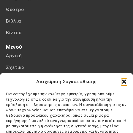
Θέατρο
Βιβλία
Βίντεο
Μενού
Αρχική
Σχετικά
Επικοινωνία
Διαχείριση Συγκατάθεσης
Πολιτική Απορρήτου
Για να παρέχουμε την καλύτερη εμπειρία, χρησιμοποιούμε
τεχνολογίες όπως cookies για την αποθήκευση ή/και την
Πολιτική Cookies (ΕΕ)
πρόσβαση σε πληροφορίες συσκευών. Η συγκατάθεση για τις εν
λόγω τεχνολογίες θα μας επιτρέψει να επεξεργαστούμε
δεδομένα προσωπικού χαρακτήρα, όπως συμπεριφορά
Στοιχεία Επικοινωνίας
περιήγησης ή μοναδικά αναγνωριστικά σε αυτόν τον ιστότοπο. Η
Καλεσέ μας
μη συγκατάθεση ή η ανάκληση της συγκατάθεσης, μπορεί να
επηρεάσει αρνητικά ορισμένες λειτουργίες και δυνατότητες.
(+30) 6974123481