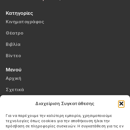
Κατηγορίες
Κινηματογράφος
Θέατρο
Βιβλία
Βίντεο
Μενού
Αρχική
Σχετικά
Επικοινωνία
Διαχείριση Συγκατάθεσης
Πολιτική Απορρήτου
Για να παρέχουμε την καλύτερη εμπειρία, χρησιμοποιούμε
τεχνολογίες όπως cookies για την αποθήκευση ή/και την
Πολιτική Cookies (ΕΕ)
πρόσβαση σε πληροφορίες συσκευών. Η συγκατάθεση για τις εν