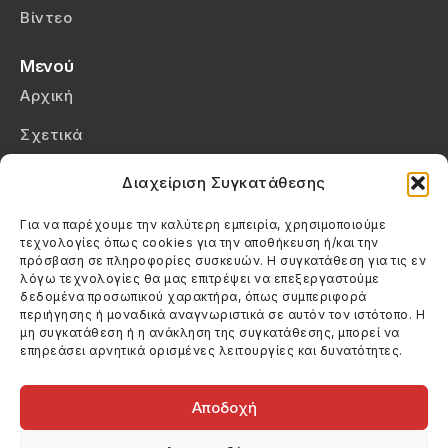
Βίντεο
Μενού
Αρχική
Σχετικά
Επικοινωνία
Διαχείριση Συγκατάθεσης
Πολιτική Απορρήτου
Για να παρέχουμε την καλύτερη εμπειρία, χρησιμοποιούμε
τεχνολογίες όπως cookies για την αποθήκευση ή/και την
Πολιτική Cookies (ΕΕ)
πρόσβαση σε πληροφορίες συσκευών. Η συγκατάθεση για τις εν
λόγω τεχνολογίες θα μας επιτρέψει να επεξεργαστούμε
δεδομένα προσωπικού χαρακτήρα, όπως συμπεριφορά
Στοιχεία Επικοινωνίας
περιήγησης ή μοναδικά αναγνωριστικά σε αυτόν τον ιστότοπο. Η
Καλεσέ μας
μη συγκατάθεση ή η ανάκληση της συγκατάθεσης, μπορεί να
επηρεάσει αρνητικά ορισμένες λειτουργίες και δυνατότητες.
(+30) 6974123481
Στείλε μας email
info@filmandtheater.gr
Αποδοχή