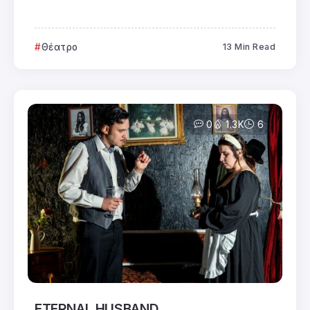
Θέατρο
13 Min Read
0
1.3K
6
ETERNAL HUSBAND