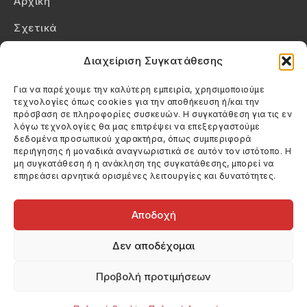
Αρχική
Σχετικά
Επικοινωνία
Διαχείριση Συγκατάθεσης
Πολιτική Απορρήτου
Για να παρέχουμε την καλύτερη εμπειρία, χρησιμοποιούμε
τεχνολογίες όπως cookies για την αποθήκευση ή/και την
Πολιτική Cookies (ΕΕ)
πρόσβαση σε πληροφορίες συσκευών. Η συγκατάθεση για τις εν
λόγω τεχνολογίες θα μας επιτρέψει να επεξεργαστούμε
δεδομένα προσωπικού χαρακτήρα, όπως συμπεριφορά
Στοιχεία Επικοινωνίας
περιήγησης ή μοναδικά αναγνωριστικά σε αυτόν τον ιστότοπο. Η
Καλεσέ μας
μη συγκατάθεση ή η ανάκληση της συγκατάθεσης, μπορεί να
επηρεάσει αρνητικά ορισμένες λειτουργίες και δυνατότητες.
(+30) 6974123481
Στείλε μας email
info@filmandtheater.gr
Αποδοχή
Δεν αποδέχομαι
Προβολή προτιμήσεων
Copyright 2026 Filmandtheater / All rights reserved
Κατασκευή Ιστοσελίδας Dtek Networking