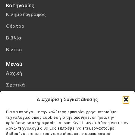
Κατηγορίες
Κινηματογράφος
Θέατρο
Βιβλία
Βίντεο
Μενού
Αρχική
Σχετικά
Επικοινωνία
Διαχείριση Συγκατάθεσης
Πολιτική Απορρήτου
Για να παρέχουμε την καλύτερη εμπειρία, χρησιμοποιούμε
τεχνολογίες όπως cookies για την αποθήκευση ή/και την
Πολιτική Cookies (ΕΕ)
πρόσβαση σε πληροφορίες συσκευών. Η συγκατάθεση για τις εν
λόγω τεχνολογίες θα μας επιτρέψει να επεξεργαστούμε
δεδομένα προσωπικού χαρακτήρα, όπως συμπεριφορά
Στοιχεία Επικοινωνίας