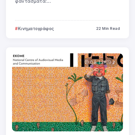
φαντάσματα:...
Κινηματογράφος
22 Min Read
0
1.3K
2