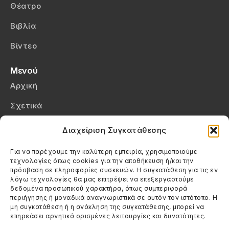
Θέατρο
Βιβλία
Βίντεο
Μενού
Αρχική
Σχετικά
Επικοινωνία
Διαχείριση Συγκατάθεσης
Πολιτική Απορρήτου
Για να παρέχουμε την καλύτερη εμπειρία, χρησιμοποιούμε
τεχνολογίες όπως cookies για την αποθήκευση ή/και την
Πολιτική Cookies (ΕΕ)
πρόσβαση σε πληροφορίες συσκευών. Η συγκατάθεση για τις εν
λόγω τεχνολογίες θα μας επιτρέψει να επεξεργαστούμε
δεδομένα προσωπικού χαρακτήρα, όπως συμπεριφορά
Στοιχεία Επικοινωνίας
περιήγησης ή μοναδικά αναγνωριστικά σε αυτόν τον ιστότοπο. Η
Καλεσέ μας
μη συγκατάθεση ή η ανάκληση της συγκατάθεσης, μπορεί να
επηρεάσει αρνητικά ορισμένες λειτουργίες και δυνατότητες.
(+30) 6974123481