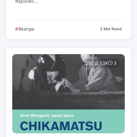
περίοδο...
Θέατρο
2 Min Read
0
1.3K
3