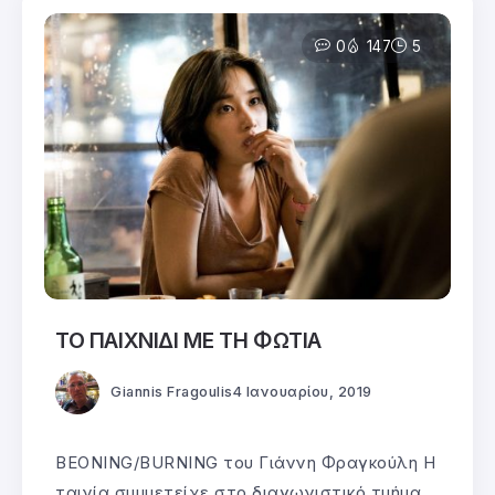
0
147
5
ΤΟ ΠΑΙΧΝΙΔΙ ΜΕ ΤΗ ΦΩΤΙΑ
Giannis Fragoulis
4 Ιανουαρίου, 2019
BEONING/BURNING του Γιάννη Φραγκούλη Η
ταινία συμμετείχε στο διαγωνιστικό τμήμα