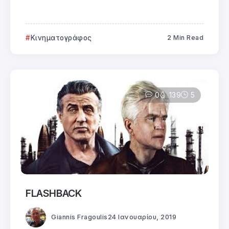
Κινηματογράφος
2 Min Read
0
139
5
FLASHBACK
Giannis Fragoulis
24 Ιανουαρίου, 2019