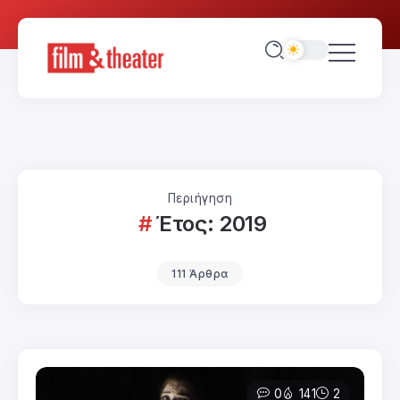
Περιήγηση
Έτος:
2019
111 Άρθρα
0
141
2