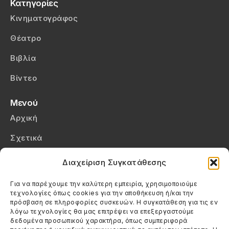
Κατηγορίες
Κινηματογράφος
Θέατρο
Βιβλία
Βίντεο
Μενού
Αρχική
Σχετικά
Επικοινωνία
Διαχείριση Συγκατάθεσης
Πολιτική Απορρήτου
Για να παρέχουμε την καλύτερη εμπειρία, χρησιμοποιούμε
τεχνολογίες όπως cookies για την αποθήκευση ή/και την
Πολιτική Cookies (ΕΕ)
πρόσβαση σε πληροφορίες συσκευών. Η συγκατάθεση για τις εν
λόγω τεχνολογίες θα μας επιτρέψει να επεξεργαστούμε
δεδομένα προσωπικού χαρακτήρα, όπως συμπεριφορά
Στοιχεία Επικοινωνίας