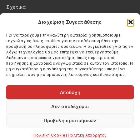
Σχετικά
Επικοινωνία
Διαχείριση Συγκατάθεσης
Πολιτική Απορρήτου
Για να παρέχουμε την καλύτερη εμπειρία, χρησιμοποιούμε
τεχνολογίες όπως cookies για την αποθήκευση ή/και την
Πολιτική Cookies (ΕΕ)
πρόσβαση σε πληροφορίες συσκευών. Η συγκατάθεση για τις εν
λόγω τεχνολογίες θα μας επιτρέψει να επεξεργαστούμε
δεδομένα προσωπικού χαρακτήρα, όπως συμπεριφορά
Στοιχεία Επικοινωνίας
περιήγησης ή μοναδικά αναγνωριστικά σε αυτόν τον ιστότοπο. Η
Καλεσέ μας
μη συγκατάθεση ή η ανάκληση της συγκατάθεσης, μπορεί να
επηρεάσει αρνητικά ορισμένες λειτουργίες και δυνατότητες.
(+30) 6974123481
Στείλε μας email
info@filmandtheater.gr
Αποδοχή
Δεν αποδέχομαι
Προβολή προτιμήσεων
Copyright 2026 Filmandtheater / All rights reserved
Κατασκευή Ιστοσελίδας Dtek Networking
Πολιτική Cookies
Πολιτική Απορρήτου