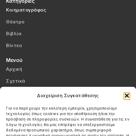
Κατηγορίες
Κινηματογράφος
Θέατρο
Βιβλία
Βίντεο
Μενού
Αρχική
Σχετικά
Επικοινωνία
Διαχείριση Συγκατάθεσης
Πολιτική Απορρήτου
Για να παρέχουμε την καλύτερη εμπειρία, χρησιμοποιούμε
τεχνολογίες όπως cookies για την αποθήκευση ή/και την
Πολιτική Cookies (ΕΕ)
πρόσβαση σε πληροφορίες συσκευών. Η συγκατάθεση για τις εν
λόγω τεχνολογίες θα μας επιτρέψει να επεξεργαστούμε
δεδομένα προσωπικού χαρακτήρα, όπως συμπεριφορά
Στοιχεία Επικοινωνίας
περιήγησης ή μοναδικά αναγνωριστικά σε αυτόν τον ιστότοπο. Η