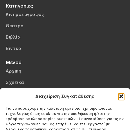
Κατηγορίες
Κινηματογράφος
Θέατρο
Βιβλία
Βίντεο
Μενού
Αρχική
Σχετικά
Επικοινωνία
Διαχείριση Συγκατάθεσης
Πολιτική Απορρήτου
Για να παρέχουμε την καλύτερη εμπειρία, χρησιμοποιούμε
τεχνολογίες όπως cookies για την αποθήκευση ή/και την
Πολιτική Cookies (ΕΕ)
πρόσβαση σε πληροφορίες συσκευών. Η συγκατάθεση για τις εν
λόγω τεχνολογίες θα μας επιτρέψει να επεξεργαστούμε
δεδομένα προσωπικού χαρακτήρα, όπως συμπεριφορά