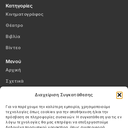
Κατηγορίες
Κινηματογράφος
Θέατρο
Βιβλία
Βίντεο
Μενού
Αρχική
Σχετικά
Επικοινωνία
Διαχείριση Συγκατάθεσης
Πολιτική Απορρήτου
Για να παρέχουμε την καλύτερη εμπειρία, χρησιμοποιούμε
τεχνολογίες όπως cookies για την αποθήκευση ή/και την
Πολιτική Cookies (ΕΕ)
πρόσβαση σε πληροφορίες συσκευών. Η συγκατάθεση για τις εν
λόγω τεχνολογίες θα μας επιτρέψει να επεξεργαστούμε
δεδομένα προσωπικού χαρακτήρα, όπως συμπεριφορά