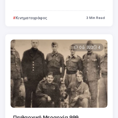
Κινηματογράφος
3 Min Read
0
322
4
Πειθαρχική Μεραρχία 999