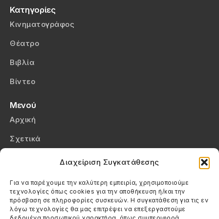
Κατηγορίες
Κινηματογράφος
Θέατρο
Βιβλία
Βίντεο
Μενού
Αρχική
Σχετικά
Επικοινωνία
Διαχείριση Συγκατάθεσης
Πολιτική Απορρήτου
Για να παρέχουμε την καλύτερη εμπειρία, χρησιμοποιούμε
τεχνολογίες όπως cookies για την αποθήκευση ή/και την
Πολιτική Cookies (ΕΕ)
πρόσβαση σε πληροφορίες συσκευών. Η συγκατάθεση για τις εν
λόγω τεχνολογίες θα μας επιτρέψει να επεξεργαστούμε
δεδομένα προσωπικού χαρακτήρα, όπως συμπεριφορά