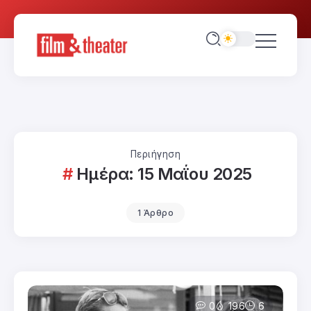
Περιήγηση
Ημέρα:
15 Μαΐου 2025
1 Άρθρο
0
196
6