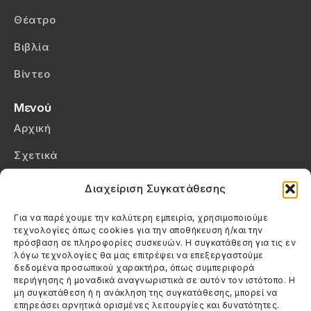
Θέατρο
Βιβλία
Βίντεο
Μενού
Αρχική
Σχετικά
Επικοινωνία
Διαχείριση Συγκατάθεσης
Πολιτική Απορρήτου
Για να παρέχουμε την καλύτερη εμπειρία, χρησιμοποιούμε
τεχνολογίες όπως cookies για την αποθήκευση ή/και την
Πολιτική Cookies (ΕΕ)
πρόσβαση σε πληροφορίες συσκευών. Η συγκατάθεση για τις εν
λόγω τεχνολογίες θα μας επιτρέψει να επεξεργαστούμε
δεδομένα προσωπικού χαρακτήρα, όπως συμπεριφορά
Στοιχεία Επικοινωνίας
περιήγησης ή μοναδικά αναγνωριστικά σε αυτόν τον ιστότοπο. Η
Καλεσέ μας
μη συγκατάθεση ή η ανάκληση της συγκατάθεσης, μπορεί να
επηρεάσει αρνητικά ορισμένες λειτουργίες και δυνατότητες.
(+30) 6974123481