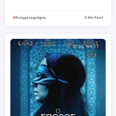
Κινηματογράφος
6 Min Read
0
195
7