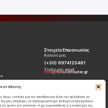
Στοιχεία Επικοινωνίας
Καλεσέ μας
(+30) 6974123481
Στείλε μας email
info@filmandtheater.gr
ία
Απορρήτου
υγκατάθεσης
ookies (ΕΕ)
ς όπως cookies για την αποθήκευση ή/και την πρόσβαση σε
ς θα μας επιτρέψει να επεξεργαστούμε δεδομένα προσωπικού
σε αυτόν τον ιστότοπο. Η μη συγκατάθεση ή η ανάκληση της