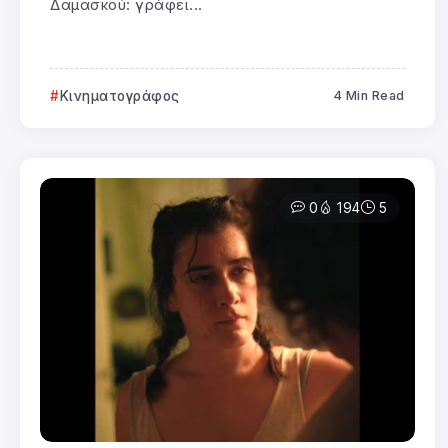
Δαμασκού: γράφει...
Κινηματογράφος
4 Min Read
0
194
5