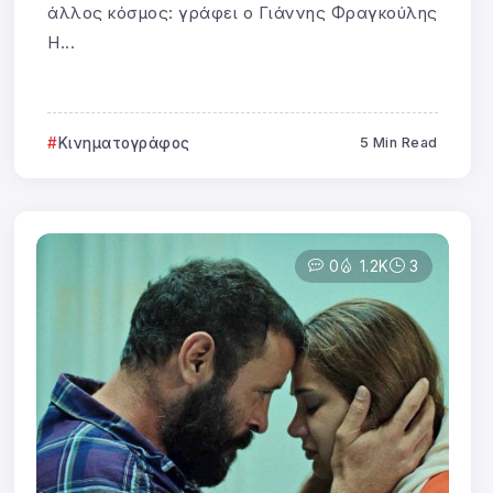
άλλος κόσμος: γράφει ο Γιάννης Φραγκούλης
Η...
Κινηματογράφος
5 Min Read
0
1.2K
3