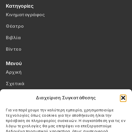
Κατηγορίες
Κινηματογράφος
Θέατρο
Βιβλία
Βίντεο
Μενού
Αρχική
Σχετικά
Επικοινωνία
Διαχείριση Συγκατάθεσης
Πολιτική Απορρήτου
Για να παρέχουμε την καλύτερη εμπειρία, χρησιμοποιούμε
τεχνολογίες όπως cookies για την αποθήκευση ή/και την
Πολιτική Cookies (ΕΕ)
πρόσβαση σε πληροφορίες συσκευών. Η συγκατάθεση για τις εν
λόγω τεχνολογίες θα μας επιτρέψει να επεξεργαστούμε
δεδομένα προσωπικού χαρακτήρα, όπως συμπεριφορά