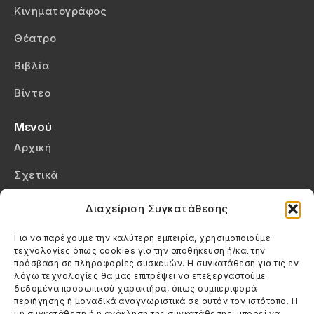
Κινηματογράφος
Θέατρο
Βιβλία
Βίντεο
Μενού
Αρχική
Σχετικά
Επικοινωνία
Διαχείριση Συγκατάθεσης
Πολιτική Απορρήτου
Για να παρέχουμε την καλύτερη εμπειρία, χρησιμοποιούμε
τεχνολογίες όπως cookies για την αποθήκευση ή/και την
Πολιτική Cookies (ΕΕ)
πρόσβαση σε πληροφορίες συσκευών. Η συγκατάθεση για τις εν
λόγω τεχνολογίες θα μας επιτρέψει να επεξεργαστούμε
δεδομένα προσωπικού χαρακτήρα, όπως συμπεριφορά
Στοιχεία Επικοινωνίας
περιήγησης ή μοναδικά αναγνωριστικά σε αυτόν τον ιστότοπο. Η
Καλεσέ μας
μη συγκατάθεση ή η ανάκληση της συγκατάθεσης, μπορεί να