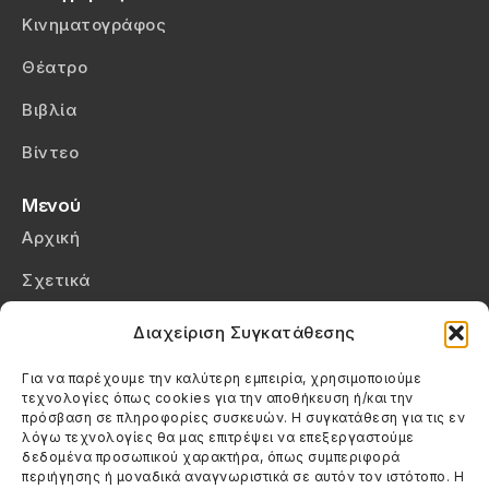
Κινηματογράφος
Θέατρο
Βιβλία
Βίντεο
Μενού
Αρχική
Σχετικά
Επικοινωνία
Διαχείριση Συγκατάθεσης
Πολιτική Απορρήτου
Για να παρέχουμε την καλύτερη εμπειρία, χρησιμοποιούμε
τεχνολογίες όπως cookies για την αποθήκευση ή/και την
Πολιτική Cookies (ΕΕ)
πρόσβαση σε πληροφορίες συσκευών. Η συγκατάθεση για τις εν
λόγω τεχνολογίες θα μας επιτρέψει να επεξεργαστούμε
δεδομένα προσωπικού χαρακτήρα, όπως συμπεριφορά
Στοιχεία Επικοινωνίας
περιήγησης ή μοναδικά αναγνωριστικά σε αυτόν τον ιστότοπο. Η
Καλεσέ μας