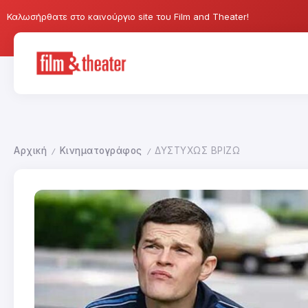
Καλωσήρθατε στο καινούργιο site του Film and Theater!
Αρχική
Κινηματογράφος
ΔΥΣΤΥΧΩΣ ΒΡΙΖΩ
/
/