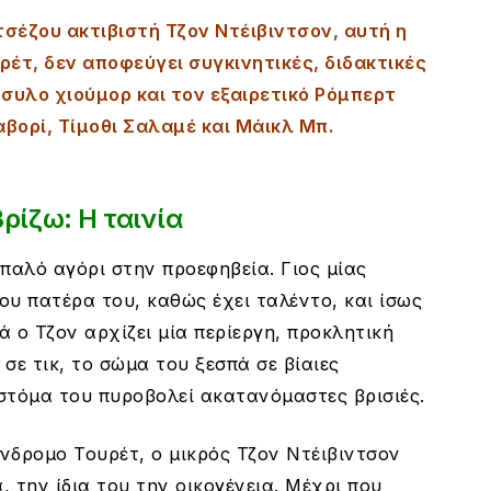
σέζου ακτιβιστή Τζον Ντέιβιντσον, αυτή η
ρέτ, δεν αποφεύγει συγκινητικές, διδακτικές
όσυλο χιούμορ και τον εξαιρετικό Ρόμπερτ
βορί, Τίμοθι Σαλαμέ και Μάικλ Μπ.
ρίζω: Η ταινία
οπαλό αγόρι στην προεφηβεία. Γιος μίας
ου πατέρα του, καθώς έχει ταλέντο, και ίσως
 ο Τζον αρχίζει μία περίεργη, προκλητική
σε τικ, το σώμα του ξεσπά σε βίαιες
 στόμα του πυροβολεί ακατανόμαστες βρισιές.
νδρομο Τουρέτ, ο μικρός Τζον Ντέιβιντσον
, την ίδια του την οικογένεια. Μέχρι που