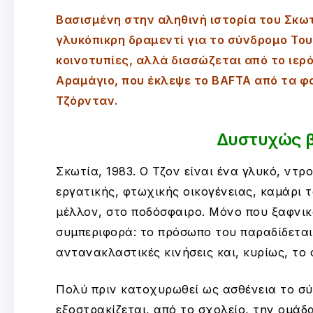
Βασισμένη στην αληθινή ιστορία του Σκωτ
γλυκόπικρη δραμεντί για το σύνδρομο Του
κοινοτυπίες, αλλά διασώζεται από το ιερ
Αραμάγιο, που έκλεψε το BAFTA από τα φα
Τζόρνταν.
Δυστυχώς β
Σκωτία, 1983. Ο Τζον είναι ένα γλυκό, ντρ
εργατικής, φτωχικής οικογένειας, καμάρι τ
μέλλον, στο ποδόσφαιρο. Μόνο που ξαφνικά
συμπεριφορά: το πρόσωπο του παραδίδεται 
αντανακλαστικές κινήσεις και, κυρίως, το
Πολύ πριν κατοχυρωθεί ως ασθένεια το σύ
εξοστρακίζεται, από το σχολείο, την ομάδα