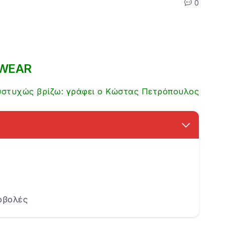
0
SWEAR
στυχώς βρίζω: γράφει ο Κώστας Πετρόπουλος
οβολές