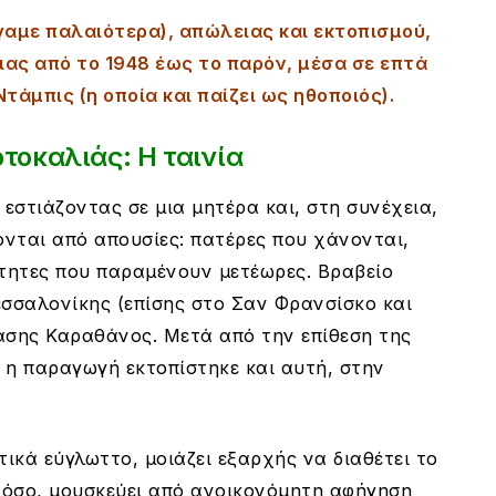
γαμε παλαιότερα), απώλειας και εκτοπισμού,
ιας από το 1948 έως το παρόν, μέσα σε επτά
Ντάμπις (η οποία και παίζει ως ηθοποιός).
ρτοκαλιάς: Η ταινία
 εστιάζοντας σε μια μητέρα και, στη συνέχεια,
ονται από απουσίες: πατέρες που χάνονται,
ότητες που παραμένουν μετέωρες. Βραβείο
εσσαλονίκης (επίσης στο Σαν Φρανσίσκο και
νάσης Καραθάνος. Μετά από την επίθεση της
 η παραγωγή εκτοπίστηκε και αυτή, στην
τικά εύγλωττο, μοιάζει εξαρχής να διαθέτει το
στόσο, μουσκεύει από ανοικονόμητη αφήγηση