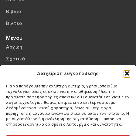
Βιβλία
Βίντεο
Μενού
Αρχική
Σχετικά
Επικοινωνία
Διαχείριση Συγκατάθεσης
Πολιτική Απορρήτου
Για να παρέχουμε την καλύτερη εμπειρία, χρησιμοποιούμε
τεχνολογίες όπως cookies για την αποθήκευση ή/και την
Πολιτική Cookies (ΕΕ)
πρόσβαση σε πληροφορίες συσκευών. Η συγκατάθεση για τις εν
λόγω τεχνολογίες θα μας επιτρέψει να επεξεργαστούμε
δεδομένα προσωπικού χαρακτήρα, όπως συμπεριφορά
Στοιχεία Επικοινωνίας
περιήγησης ή μοναδικά αναγνωριστικά σε αυτόν τον ιστότοπο. Η
Καλεσέ μας
μη συγκατάθεση ή η ανάκληση της συγκατάθεσης, μπορεί να
επηρεάσει αρνητικά ορισμένες λειτουργίες και δυνατότητες.
(+30) 6974123481
Στείλε μας email