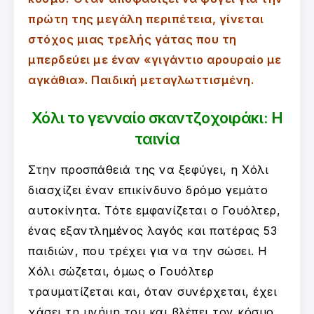
πρώτη της μεγάλη περιπέτεια, γίνεται
στόχος μιας τρελής γάτας που τη
μπερδεύει με έναν «γιγάντιο αρουραίο με
αγκάθια». Παιδική μεταγλωττισμένη.
Χόλι το γενναίο σκαντζοχοιράκι: Η
ταινία
Στην προσπάθειά της να ξεφύγει, η Χόλι
διασχίζει έναν επικίνδυνο δρόμο γεμάτο
αυτοκίνητα. Τότε εμφανίζεται ο Γουόλτερ,
ένας εξαντλημένος λαγός και πατέρας 53
παιδιών, που τρέχει για να την σώσει. Η
Χόλι σώζεται, όμως ο Γουόλτερ
τραυματίζεται και, όταν συνέρχεται, έχει
χάσει τη μνήμη του και βλέπει τον κόσμο