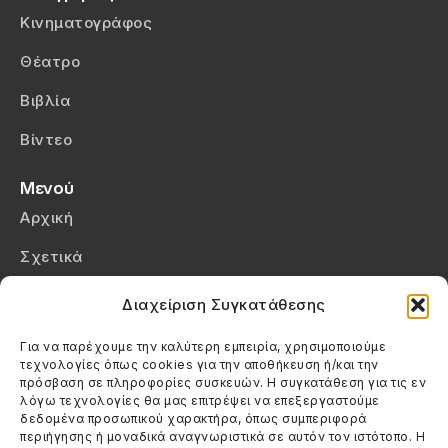
Κινηματογράφος
Θέατρο
Βιβλία
Βίντεο
Μενού
Αρχική
Σχετικά
Επικοινωνία
Διαχείριση Συγκατάθεσης
Πολιτική Απορρήτου
Για να παρέχουμε την καλύτερη εμπειρία, χρησιμοποιούμε
τεχνολογίες όπως cookies για την αποθήκευση ή/και την
Πολιτική Cookies (ΕΕ)
πρόσβαση σε πληροφορίες συσκευών. Η συγκατάθεση για τις εν
λόγω τεχνολογίες θα μας επιτρέψει να επεξεργαστούμε
δεδομένα προσωπικού χαρακτήρα, όπως συμπεριφορά
Στοιχεία Επικοινωνίας
περιήγησης ή μοναδικά αναγνωριστικά σε αυτόν τον ιστότοπο. Η
Καλεσέ μας