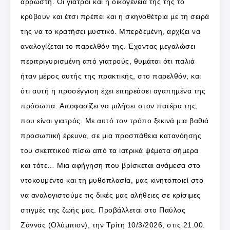
άρρωστη. Οι γιατροί και η οικογένειά της τής το
κρύβουν και έτσι πρέπει και η σκηνοθέτρια µε τη σειρά
της να το κρατήσει µυστικό. Μπερδεµένη, αρχίζει να
αναλογίζεται το παρελθόν της. Έχοντας µεγαλώσει
περιτριγυρισµένη από γιατρούς, θυµάται ότι παλιά
ήταν µέρος αυτής της πρακτικής, στο παρελθόν, και
ότι αυτή η προσέγγιση έχει επηρεάσει αγαπηµένα της
πρόσωπα. Αποφασίζει να µιλήσει στον πατέρα της,
που είναι γιατρός. Με αυτό τον τρόπο ξεκινά µια βαθιά
προσωπική έρευνα, σε μια προσπάθεια κατανόησης
του σκεπτικού πίσω από τα ιατρικά ψέµατα σήµερα
και τότε… Μια αφήγηση που βρίσκεται ανάμεσα στο
ντοκουμέντο και τη μυθοπλασία, μας κινητοποιεί στο
να αναλογιστούμε τις δικές μας αλήθειες σε κρίσιμες
στιγμές της ζωής μας. Προβάλλεται στο Παύλος
Ζάννας (Ολύμπιον), την Τρίτη 10/3/2026, στις 21.00.