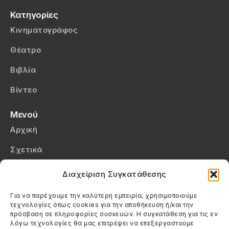
Κατηγορίες
Κινηματογράφος
Θέατρο
Βιβλία
Βίντεο
Μενού
Αρχική
Σχετικά
Επικοινωνία
Διαχείριση Συγκατάθεσης
Πολιτική Απορρήτου
Για να παρέχουμε την καλύτερη εμπειρία, χρησιμοποιούμε
τεχνολογίες όπως cookies για την αποθήκευση ή/και την
Πολιτική Cookies (ΕΕ)
πρόσβαση σε πληροφορίες συσκευών. Η συγκατάθεση για τις εν
λόγω τεχνολογίες θα μας επιτρέψει να επεξεργαστούμε