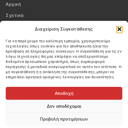
Αρχική
Σχετικά
Επικοινωνία
Διαχείριση Συγκατάθεσης
Πολιτική Απορρήτου
Για να παρέχουμε την καλύτερη εμπειρία, χρησιμοποιούμε
τεχνολογίες όπως cookies για την αποθήκευση ή/και την
Πολιτική Cookies (ΕΕ)
πρόσβαση σε πληροφορίες συσκευών. Η συγκατάθεση για τις εν
λόγω τεχνολογίες θα μας επιτρέψει να επεξεργαστούμε
δεδομένα προσωπικού χαρακτήρα, όπως συμπεριφορά
Στοιχεία Επικοινωνίας
περιήγησης ή μοναδικά αναγνωριστικά σε αυτόν τον ιστότοπο. Η
Καλεσέ μας
μη συγκατάθεση ή η ανάκληση της συγκατάθεσης, μπορεί να
επηρεάσει αρνητικά ορισμένες λειτουργίες και δυνατότητες.
(+30) 6974123481
Στείλε μας email
info@filmandtheater.gr
Αποδοχή
Δεν αποδέχομαι
Προβολή προτιμήσεων
Copyright 2026 Filmandtheater / All rights reserved