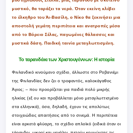
μυστικό, θα ταράξει τα νερά. Όταν εκείνη κλέβει
το έλκηθρο του Άι-Βασίλη, ο Νίκο θα ξεκινήσει μια
αποστολή γεμάτη περιπέτεια και ανατροπές μέσα
από το Βόρειο Σέλας, παγωμένες θάλασσες και
μυστικά δάση. Παιδική ταινία μεταγλωττισμένη.
Το ταρανδάκι των Χριστουγέννων: Η ιστορία
Φινλανδικό κινούμενο σχέδιο, άλλωστε στο Ροβανιέμι
της Φινλανδίας δεν ζει ο τροφαντός, καλοκάγαθος
Άγιος; – που προορίζεται για παιδιά πολύ μικρής
ηλικίας (εξ ου και προβάλλεται μόνο μεταγλωττισμένο
στα ελληνικά), όσα, δηλαδή, έχουν τις απολύτως
στοιχειώδεις απαιτήσεις από το σινεμά. Η περιπέτεια
είναι αρκετά φλύαρη, το σχέδιο απλοϊκό (ειδικά όταν οι
τάρανδοι, μικροί και μεγάλοι, πετούν κουνώντας τις