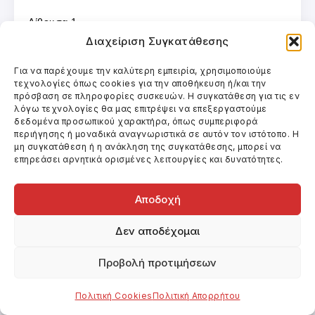
Αίθουσα 1
Διαχείριση Συγκατάθεσης
Πέμπτη 22/1/2026 (20.00), Παρασκευή 23/1/2026
Για να παρέχουμε την καλύτερη εμπειρία, χρησιμοποιούμε
(20.00), Σάββατο 24/1/2026 (20.00), Κυριακή
τεχνολογίες όπως cookies για την αποθήκευση ή/και την
πρόσβαση σε πληροφορίες συσκευών. Η συγκατάθεση για τις εν
25/1/2026 (20.00), Δευτέρα 26/1/2026 (20.00),
λόγω τεχνολογίες θα μας επιτρέψει να επεξεργαστούμε
Τετάρτη 28/1/2026 (20.00)
δεδομένα προσωπικού χαρακτήρα, όπως συμπεριφορά
περιήγησης ή μοναδικά αναγνωριστικά σε αυτόν τον ιστότοπο. Η
μη συγκατάθεση ή η ανάκληση της συγκατάθεσης, μπορεί να
Αίθουσα 4
επηρεάσει αρνητικά ορισμένες λειτουργίες και δυνατότητες.
Πέμπτη 29/1/2026 (18.40 και 21.30), Παρασκευή
Αποδοχή
30/1/2026 (18.40 και 21.30), Σάββατο 31/1/2026
Δεν αποδέχομαι
(18.40 και 21.30), Κυριακή 1/2/2026 (18.40 και
21.30), Δευτέρα 2/2/206 (18.40 και 21.30), Τρίτη
Προβολή προτιμήσεων
3/2/2026 (18.40 και 21.30), Τετάρτη 4/2/2026 (18.40
Πολιτική Cookies
Πολιτική Απορρήτου
και 21.30)