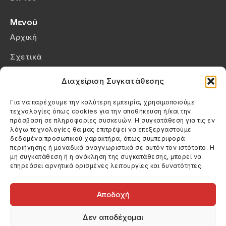
Μενού
Αρχική
Σχετικά
Επικοινωνία
Διαχείριση Συγκατάθεσης
Πολιτική Απορρήτου
Για να παρέχουμε την καλύτερη εμπειρία, χρησιμοποιούμε
τεχνολογίες όπως cookies για την αποθήκευση ή/και την
Πολιτική Cookies (ΕΕ)
πρόσβαση σε πληροφορίες συσκευών. Η συγκατάθεση για τις εν
λόγω τεχνολογίες θα μας επιτρέψει να επεξεργαστούμε
δεδομένα προσωπικού χαρακτήρα, όπως συμπεριφορά
Στοιχεία Επικοινωνίας
περιήγησης ή μοναδικά αναγνωριστικά σε αυτόν τον ιστότοπο. Η
Καλεσέ μας
μη συγκατάθεση ή η ανάκληση της συγκατάθεσης, μπορεί να
επηρεάσει αρνητικά ορισμένες λειτουργίες και δυνατότητες.
(+30) 6974123481
Στείλε μας email
info@filmandtheater.gr
Αποδοχή
Δεν αποδέχομαι