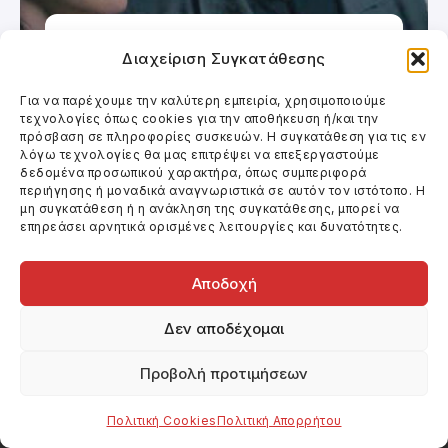
Κινηματογράφος
Διαχείριση Συγκατάθεσης
ΓΝΗΣΙΟ ΑΝΤΙΓΡΑΦΟ
Για να παρέχουμε την καλύτερη εμπειρία, χρησιμοποιούμε
τεχνολογίες όπως cookies για την αποθήκευση ή/και την
πρόσβαση σε πληροφορίες συσκευών. Η συγκατάθεση για τις εν
λόγω τεχνολογίες θα μας επιτρέψει να επεξεργαστούμε
δεδομένα προσωπικού χαρακτήρα, όπως συμπεριφορά
περιήγησης ή μοναδικά αναγνωριστικά σε αυτόν τον ιστότοπο. Η
μη συγκατάθεση ή η ανάκληση της συγκατάθεσης, μπορεί να
επηρεάσει αρνητικά ορισμένες λειτουργίες και δυνατότητες.
Αποδοχή
Δεν αποδέχομαι
Κινηματογράφος και Θέατρο.
Προβολή προτιμήσεων
Κριτικές ταινιών, συνεντεύξεις, άρθρα και
νέα σχετικά με τον κινηματογράφο και το
Πολιτική Cookies
Πολιτική Απορρήτου
θέατρο.