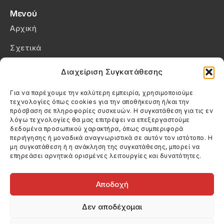
Μενού
Αρχική
Σχετικά
Επικοινωνία
Διαχείριση Συγκατάθεσης
Πολιτική Απορρήτου
Για να παρέχουμε την καλύτερη εμπειρία, χρησιμοποιούμε
τεχνολογίες όπως cookies για την αποθήκευση ή/και την
Πολιτική Cookies (ΕΕ)
πρόσβαση σε πληροφορίες συσκευών. Η συγκατάθεση για τις εν
λόγω τεχνολογίες θα μας επιτρέψει να επεξεργαστούμε
δεδομένα προσωπικού χαρακτήρα, όπως συμπεριφορά
Στοιχεία Επικοινωνίας
περιήγησης ή μοναδικά αναγνωριστικά σε αυτόν τον ιστότοπο. Η
Καλεσέ μας
μη συγκατάθεση ή η ανάκληση της συγκατάθεσης, μπορεί να
επηρεάσει αρνητικά ορισμένες λειτουργίες και δυνατότητες.
(+30) 6974123481
Στείλε μας email
info@filmandtheater.gr
Αποδοχή
Δεν αποδέχομαι