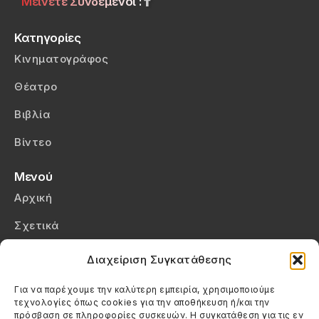
Μείνετε Συνδεμένοι :
Κατηγορίες
Κινηματογράφος
Θέατρο
Βιβλία
Βίντεο
Μενού
Αρχική
Σχετικά
Επικοινωνία
Διαχείριση Συγκατάθεσης
Πολιτική Απορρήτου
Για να παρέχουμε την καλύτερη εμπειρία, χρησιμοποιούμε
τεχνολογίες όπως cookies για την αποθήκευση ή/και την
Πολιτική Cookies (ΕΕ)
πρόσβαση σε πληροφορίες συσκευών. Η συγκατάθεση για τις εν