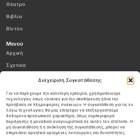
Θέατρο
Βιβλία
Βίντεο
Μενού
Αρχική
Σχετικά
Επικοινωνία
Διαχείριση Συγκατάθεσης
Πολιτική Απορρήτου
Για να παρέχουμε την καλύτερη εμπειρία, χρησιμοποιούμε
τεχνολογίες όπως cookies για την αποθήκευση ή/και την
Πολιτική Cookies (ΕΕ)
πρόσβαση σε πληροφορίες συσκευών. Η συγκατάθεση για τις εν
λόγω τεχνολογίες θα μας επιτρέψει να επεξεργαστούμε
δεδομένα προσωπικού χαρακτήρα, όπως συμπεριφορά
Στοιχεία Επικοινωνίας
περιήγησης ή μοναδικά αναγνωριστικά σε αυτόν τον ιστότοπο. Η
Καλεσέ μας
μη συγκατάθεση ή η ανάκληση της συγκατάθεσης, μπορεί να
επηρεάσει αρνητικά ορισμένες λειτουργίες και δυνατότητες.
(+30) 6974123481